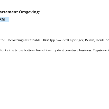
epartement Omgeving:
HRM
ns for Theorizing Sustainable HRM (pp. 247–271). Springer, Berlin, Heidelb
h forks: the triple bottom line of twenty-first cen¬tury business. Capstone.