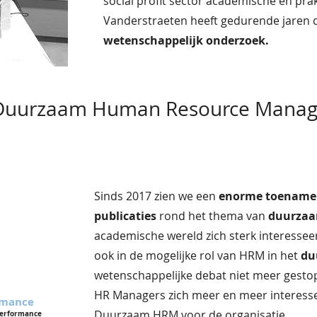
social profit sector academische en pra
Vanderstraeten heeft gedurende jaren
wetenschappelijk onderzoek.
 Duurzaam Human Resource Mana
Sinds 2017 zien we een
enorme toename 
publicaties
rond het thema van
duurza
academische wereld zich sterk interessee
ook in de mogelijke rol van HRM in het
du
wetenschappelijke debat niet meer gestop
HR Managers zich meer en meer interesse
rmance
Duurzaam HRM voor de organisatie.
erformance