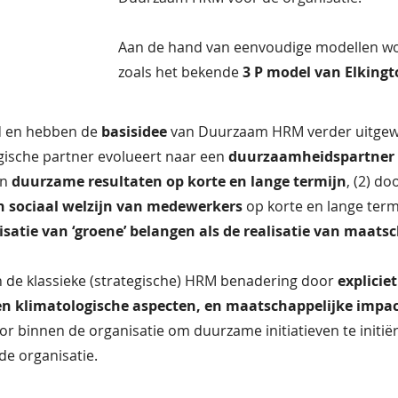
Aan de hand van eenvoudige modellen w
zoals het bekende
3 P model van Elking
d en hebben de
basisidee
van Duurzaam HRM verder uitgewer
gische partner evolueert naar een
duurzaamheidspartner
an
duurzame resultaten op korte en lange termijn
, (2) do
en sociaal welzijn van medewerkers
op korte en lange termi
isatie van ‘groene’ belangen als de realisatie van maats
n de klassieke (strategische) HRM benadering door
explicie
en klimatologische aspecten, en maatschappelijke imp
 binnen de organisatie om duurzame initiatieven te initiër
de organisatie.