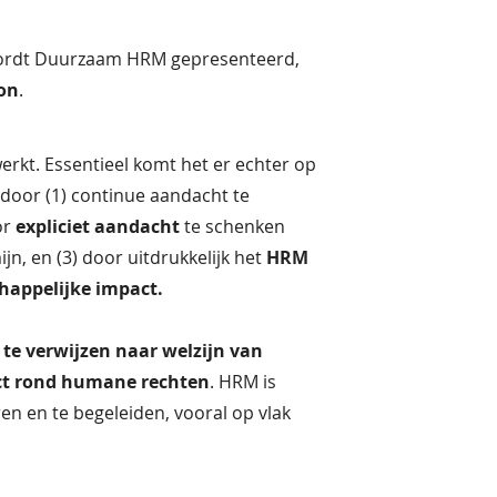
ordt Duurzaam HRM gepresenteerd,
ton
.
kt. Essentieel komt het er echter op
door (1) continue aandacht te
or
expliciet aandacht
te schenken
jn, en (3) door uitdrukkelijk het
HRM
chappelijke impact.
t te verwijzen naar welzijn van
act rond humane rechten
. HRM is
en en te begeleiden, vooral op vlak