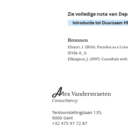
Zie volledige nota van D
Introductie tot Duurzaam 
Bronnen
Ehnert, I. (2014). Paradox as a Le
37524-8_11
Elkington, J. (1997). Cannibals wit
A
lex Vanderstraeten
Consultancy
Tentoonstellingslaan 135,
9000 Gent
+32 475 97 72 87